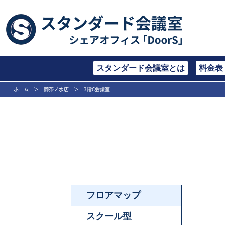
スタンダード会議室とは
料金表
ホーム
＞
御茶ノ水店
＞
3階C会議室
フロアマップ
スクール型