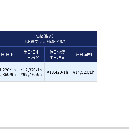
価格(税込)
※お得プラン 9h:9～18時
休日:日中
休日:夜間
平日:日中
休日:早朝
平日:夜間
平日:早朝
1,220/1h
¥12,320/1h
¥13,420/1h
¥14,520/1h
0,860/9h
¥99,770/9h