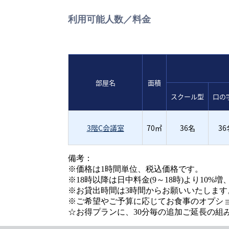
利用可能人数／料金
部屋名
面積
スクール型
口の
3階C会議室
70㎡
36名
36
備考：
※価格は1時間単位、税込価格です。
※18時以降は日中料金(9～18時)より10%
※お貸出時間は3時間からお願いいたします
※ご希望やご予算に応じてお食事のオプシ
☆お得プランに、30分毎の追加ご延長の組