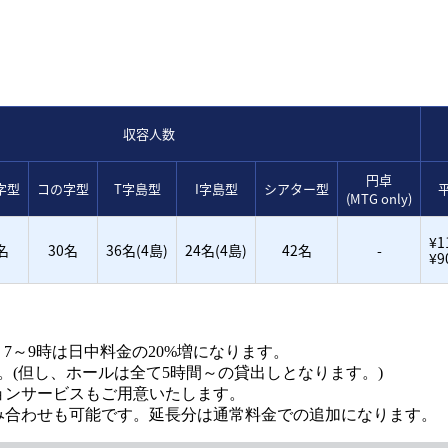
収容人数
円卓
字型
コの字型
T字島型
I字島型
シアター型
(MTG only)
¥1
名
30名
36名(4島)
24名(4島)
42名
-
¥9
増、7～9時は日中料金の20%増になります。
。(但し、ホールは全て5時間～の貸出しとなります。)
ョンサービスもご用意いたします。
み合わせも可能です。延長分は通常料金での追加になります。