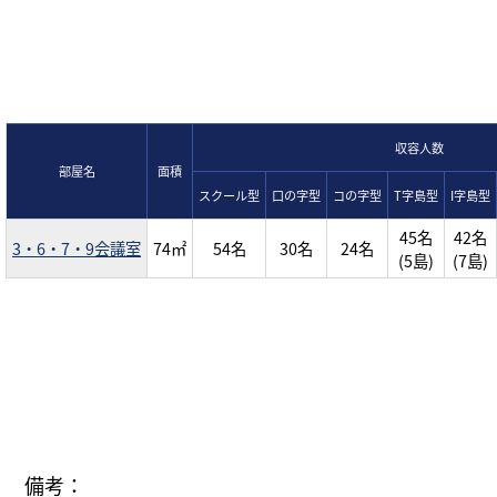
収容人数
部屋名
面積
スクール型
口の字型
コの字型
T字島型
I字島型
45名
42名
3・6・7・9会議室
74㎡
54名
30名
24名
(5島)
(7島)
備考：