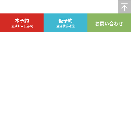
本予約
仮予約
お問い合わせ
(正式お申し込み)
(空き状況確認)
〒101-0054東京都千代⽥区神⽥錦町1-8-11 錦町ビル
3,6,7,9階