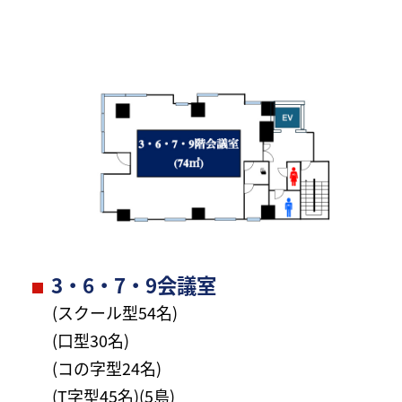
3・6・7・9会議室
(スクール型54名)
(口型30名)
(コの字型24名)
(T字型45名)(5島)